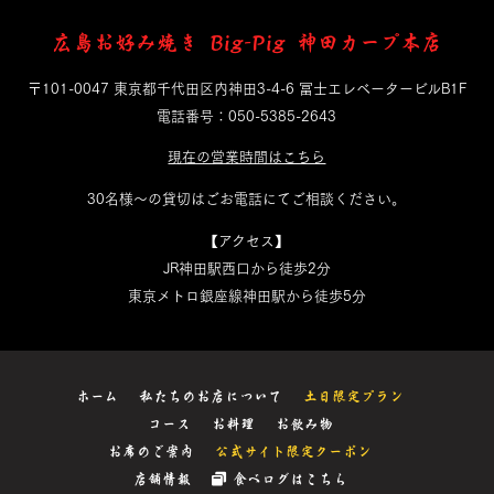
広島お好み焼き Big-Pig 神田カープ本店
〒101-0047 東京都千代田区内神田3-4-6 冨士エレベータービルB1F
電話番号：050-5385-2643
現在の営業時間はこちら
30名様～の貸切はごお電話にてご相談ください。
【アクセス】
JR神田駅西口から徒歩2分
東京メトロ銀座線神田駅から徒歩5分
ホーム
私たちのお店について
土日限定プラン
コース
お料理
お飲み物
お席のご案内
公式サイト限定クーポン
店舗情報
食べログはこちら