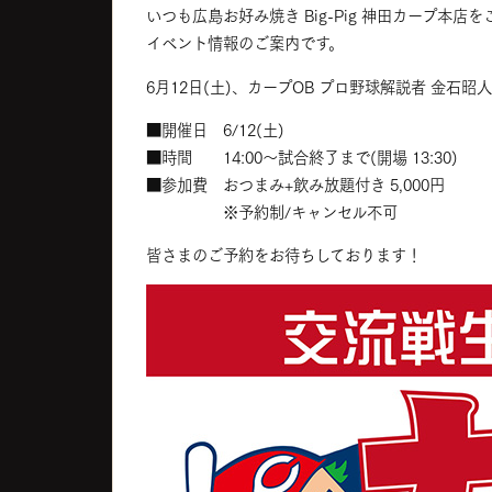
いつも広島お好み焼き Big-Pig 神田カープ本
イベント情報のご案内です。
6月12日(土)、カープOB プロ野球解説者 金
■開催日 6/12(土)
■時間 14:00～試合終了まで(開場 13:30)
■参加費 おつまみ+飲み放題付き 5,000円
※予約制/キャンセル不可
皆さまのご予約をお待ちしております！