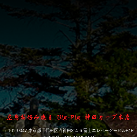
広島お好み焼き Big-Pig 神田カープ本店
〒101-0047 東京都千代田区内神田3-4-6 冨士エレベータービルB1F