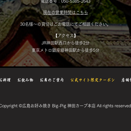
電話番号：050-5385-2643
現在の営業時間はこちら
30名様～の貸切はごお電話にてご相談ください。
【アクセス】
JR神田駅西口から徒歩2分
東京メトロ銀座線神田駅から徒歩5分
お料理
お飲み物
お席のご案内
公式サイト限定クーポン
店舗
Copyright ©広島お好み焼き Big-Pig 神田カープ本店 All rights reserved